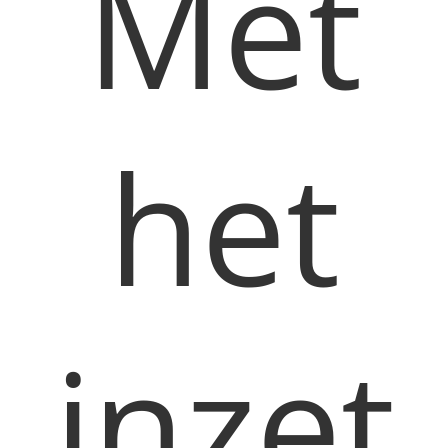
Met
het
inzet