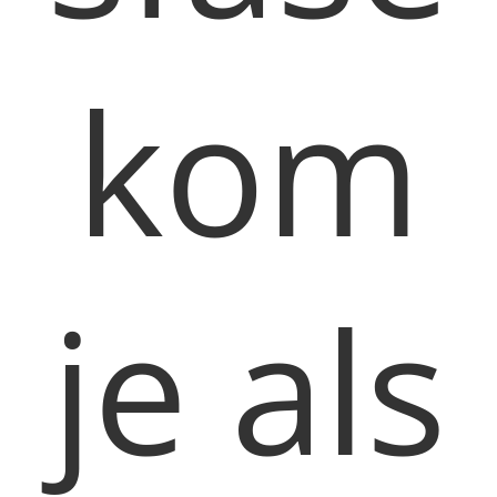
kom
je als