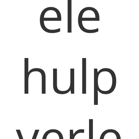
ele
hulp
verle