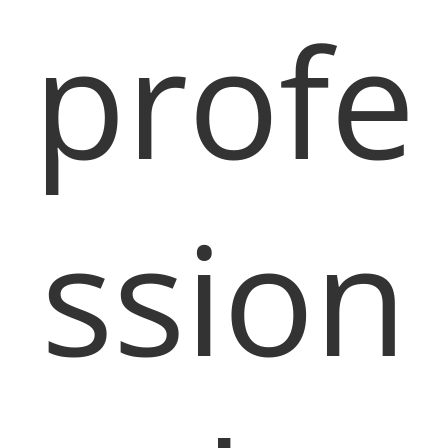
profe
ssion