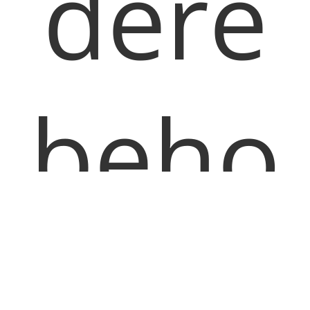
dere
beho
eften