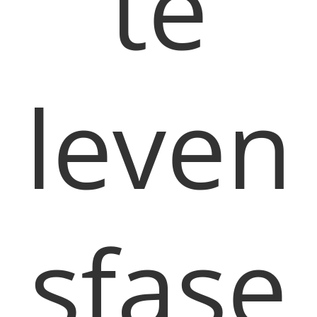
te
leven
sfase