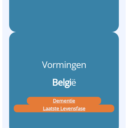
Vormingen
Belgi
ë
Dementie
Laatste Levensfase