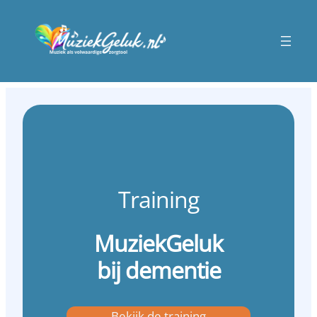
Training
MuziekGeluk
bij dementie
Bekijk de training