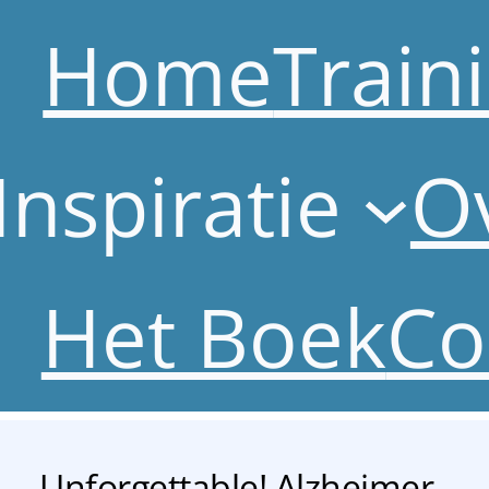
Home
Train
Inspiratie
O
Het Boek
Co
Unforgettable! Alzheimer..