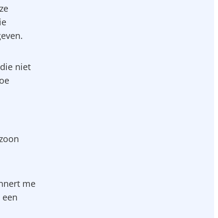
 ze
ie
geven.
die niet
toe
 zoon
innert me
 een