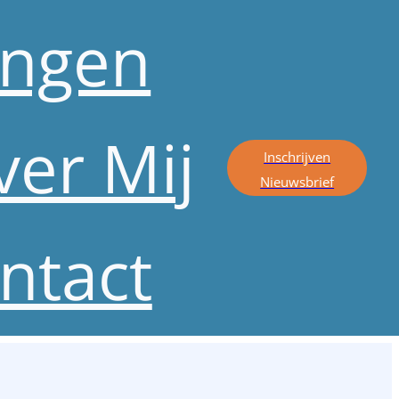
ingen
ver Mij
Inschrijven
Nieuwsbrief
ntact