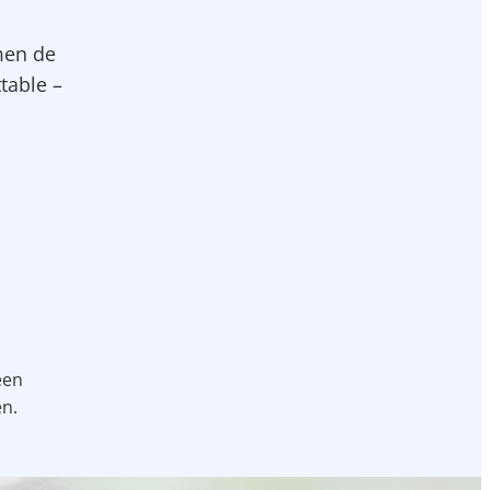
men de
table –
een
en.