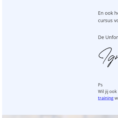
En ook h
cursus vo
De Unfor
Ps
Wil jij oo
training
wa