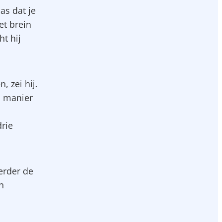
as dat je
et brein
ht hij
 zei hij.
n manier
drie
erder de
n