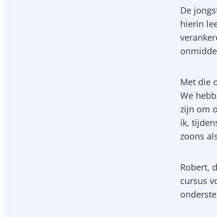
De jongs
hierin le
verankerd
onmiddell
Met die 
We hebbe
zijn om 
ik, tijde
zoons als
Robert, 
cursus v
onderste