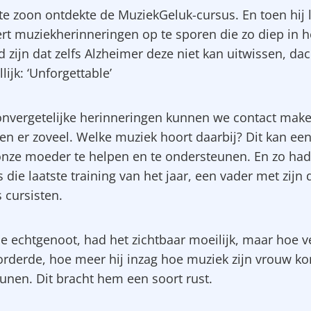
te zoon ontdekte de MuziekGeluk-cursus. En toen hij l
ert muziekherinneringen op te sporen die zo diep in h
 zijn dat zelfs Alzheimer deze niet kan uitwissen, dac
ijk: ‘Unforgettable’
onvergetelijke herinneringen kunnen we contact maken,
n er zoveel. Welke muziek hoort daarbij? Dit kan ee
onze moeder te helpen en te ondersteunen. En zo had
ns die laatste training van het jaar, een vader met zijn 
 cursisten.
de echtgenoot, had het zichtbaar moeilijk, maar hoe v
orderde, hoe meer hij inzag hoe muziek zijn vrouw ko
unen. Dit bracht hem een soort rust.