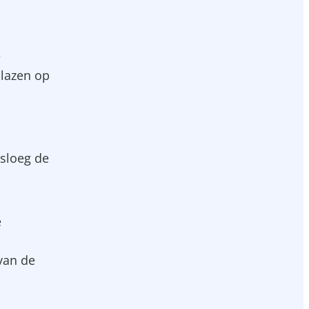
e
blazen op
 sloeg de
e
van de