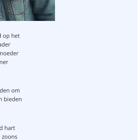
d op het
ader
 moeder
mer
lgden om
n bieden
d hart
e zoons