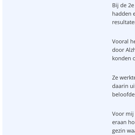
Bij de 2
hadden e
resultate
Vooral h
door Alz
konden o
Ze werkt
daarin ui
beloofde 
Voor mij 
eraan ho
gezin wa