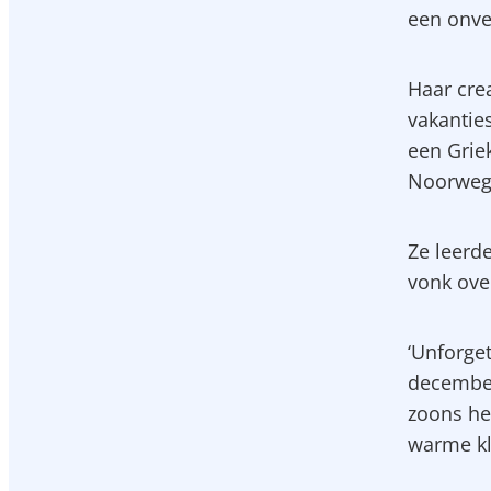
een onve
Haar crea
vakantie
een Grie
Noorwege
Ze leerd
vonk over
‘Unforget
december
zoons he
warme kl