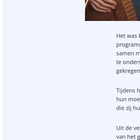
Het was 
programm
samen me
te onder
gekregen
Tijdens 
hun moed
die zij 
Uit de v
van het 