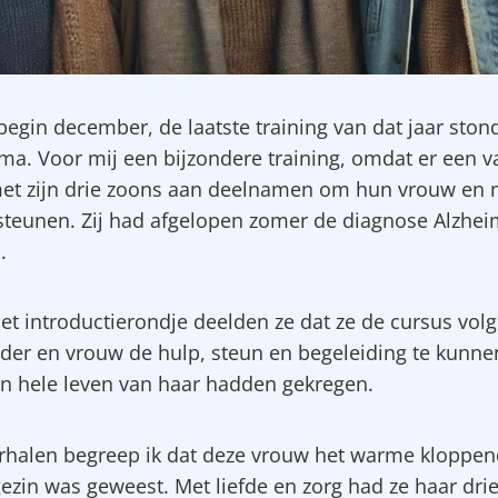
begin december, de laatste training van dat jaar ston
a. Voor mij een bijzondere training, omdat er een v
t zijn drie zoons aan deelnamen om hun vrouw en
steunen. Zij had afgelopen zomer de diagnose Alzhei
.
het introductierondje deelden ze dat ze de cursus vo
er en vrouw de hulp, steun en begeleiding te kunne
hun hele leven van haar hadden gekregen.
erhalen begreep ik dat deze vrouw het warme kloppen
gezin was geweest. Met liefde en zorg had ze haar dri