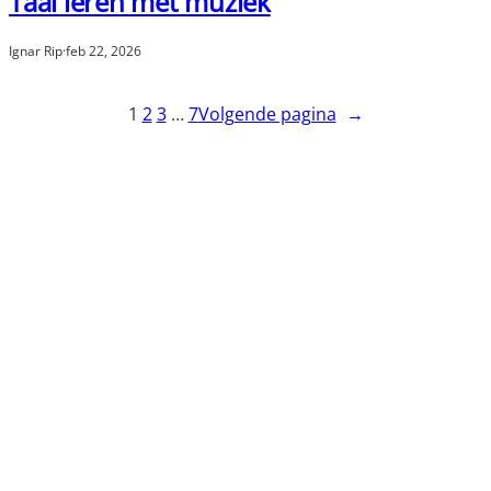
Taal leren met muziek
Ignar Rip
·
feb 22, 2026
1
2
3
…
7
Volgende pagina
→