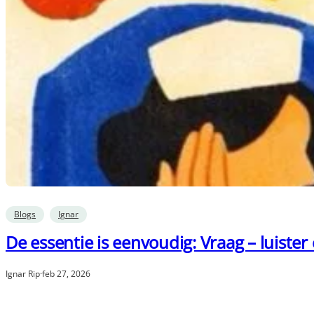
Blogs
Ignar
De essentie is eenvoudig: Vraag – luister 
Ignar Rip
·
feb 27, 2026