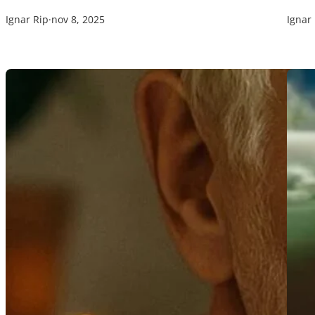
Ignar Rip
·
nov 8, 2025
Ignar