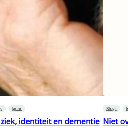
gs
Ignar
Blogs
I
iek, identiteit en dementie
Niet o