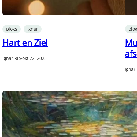
Blogs
Ignar
Blo
Hart en Ziel
Muz
afs
Ignar Rip
·
okt 22, 2025
Ignar