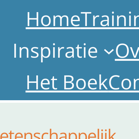
Home
Train
Inspiratie
Ov
Het Boek
Con
etenschappelijk