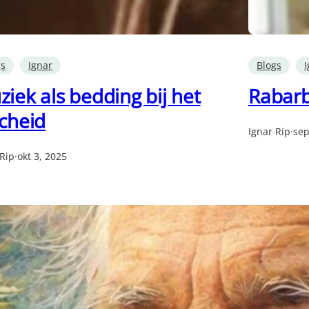
gs
Ignar
Blogs
I
iek als bedding bij het
Rabarb
cheid
Ignar Rip
·
sep
 Rip
·
okt 3, 2025