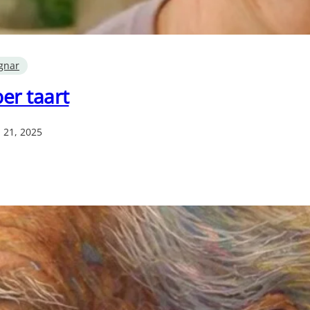
gnar
er taart
 21, 2025