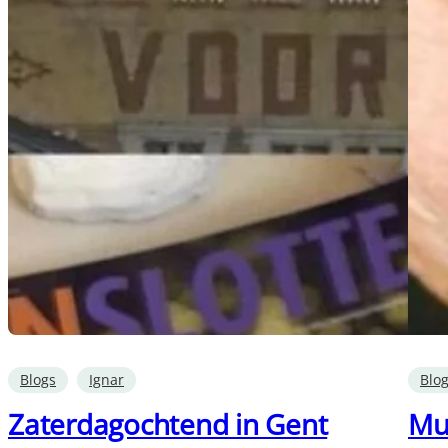
Blogs
Ignar
Blo
Zaterdagochtend in Gent
Muz