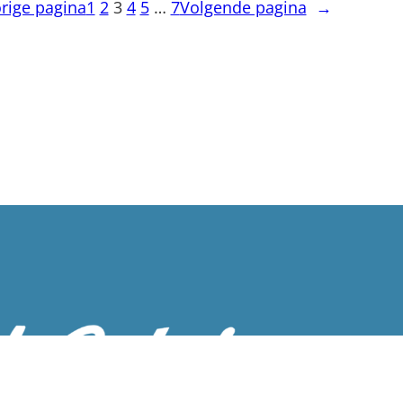
rige pagina
1
2
3
4
5
…
7
Volgende pagina
→