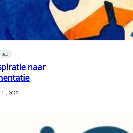
gnar
spiratie naar
entatie
 11, 2025