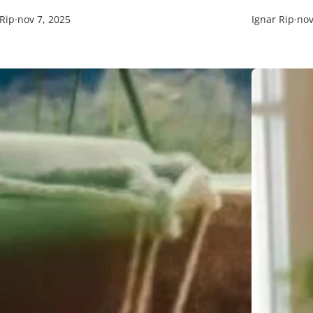
 Rip
·
nov 7, 2025
Ignar Rip
·
nov