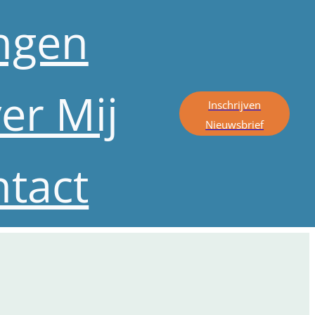
ingen
er Mij
Inschrijven
Nieuwsbrief
tact