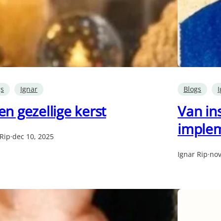
gs
Ignar
Blogs
I
n gezellige kerst
Van in
implem
 Rip
·
dec 10, 2025
Ignar Rip
·
nov