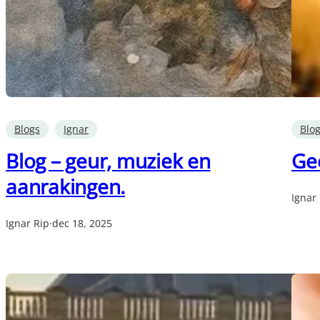
Blogs
Ignar
Blo
Blog – geur, muziek en
Gee
aanrakingen.
Ignar
Ignar Rip
·
dec 18, 2025