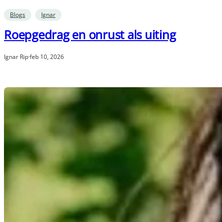
Blogs
Ignar
Roepgedrag en onrust als uiting
Ignar Rip
·
feb 10, 2026