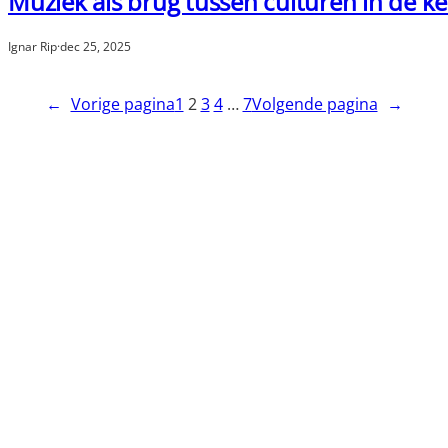
Muziek als brug tussen culturen in de ker
Ignar Rip
·
dec 25, 2025
←
Vorige pagina
1
2
3
4
…
7
Volgende pagina
→